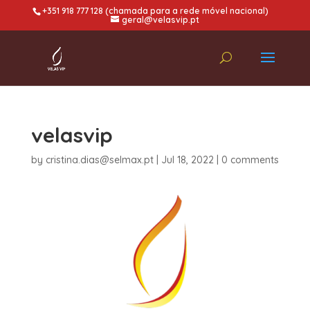
+351 918 777 128 (chamada para a rede móvel nacional)
geral@velasvip.pt
velasvip
by
cristina.dias@selmax.pt
|
Jul 18, 2022
|
0 comments