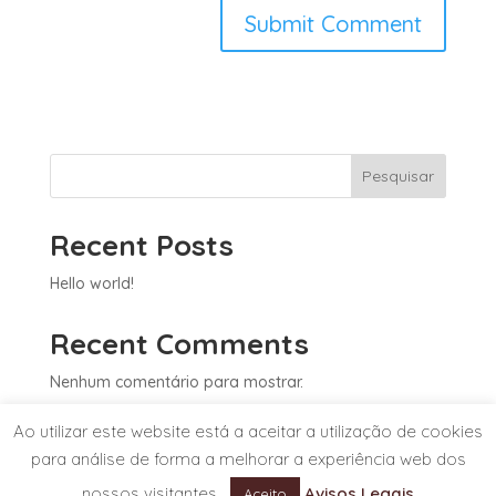
Pesquisar
Recent Posts
Hello world!
Recent Comments
Nenhum comentário para mostrar.
Ao utilizar este website está a aceitar a utilização de cookies
para análise de forma a melhorar a experiência web dos
nossos visitantes.
Avisos Legais
Powered by
Selmax
, o seu parceiro de negócios.
Aceito