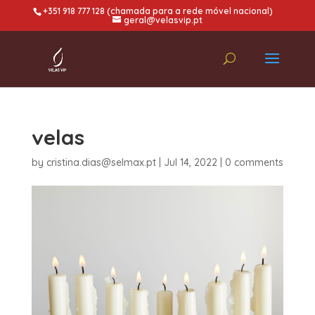
+351 918 777 128 (chamada para a rede móvel nacional)
geral@velasvip.pt
velas
by
cristina.dias@selmax.pt
|
Jul 14, 2022
|
0 comments