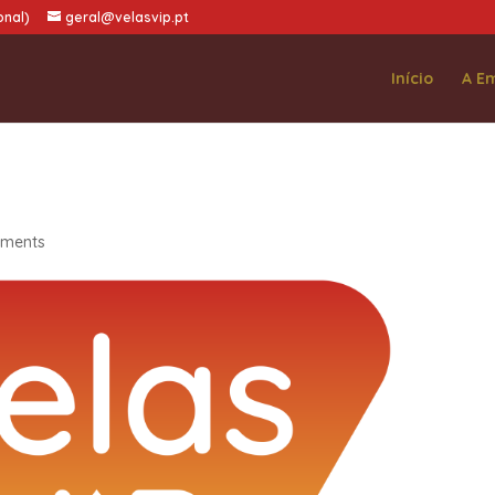
onal)
geral@velasvip.pt
Início
A E
ments