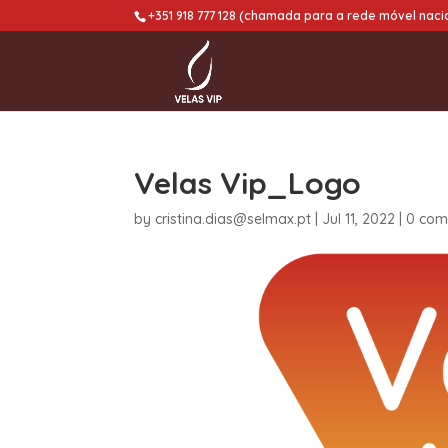
+351 918 777 128 (chamada para a rede móvel naci
Velas Vip_Logo
by
cristina.dias@selmax.pt
|
Jul 11, 2022
|
0 com