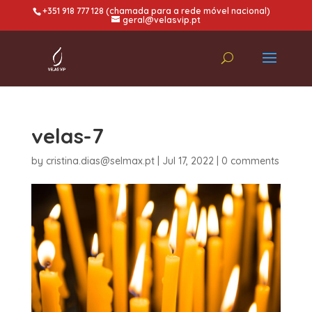
+351 918 777 128 (chamada para a rede móvel nacional)
geral@velasvip.pt
velas-7
by
cristina.dias@selmax.pt
|
Jul 17, 2022
|
0 comments