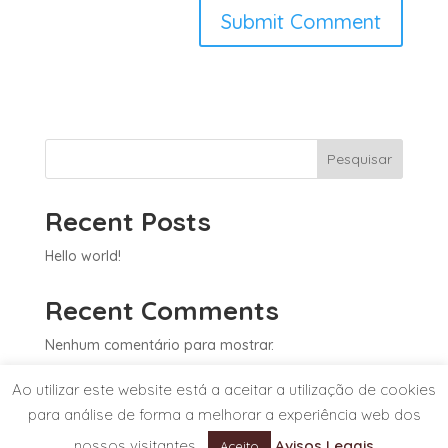
Pesquisar
Recent Posts
Hello world!
Recent Comments
Nenhum comentário para mostrar.
Ao utilizar este website está a aceitar a utilização de cookies
para análise de forma a melhorar a experiência web dos
nossos visitantes.
Avisos Legais
Powered by
Selmax
, o seu parceiro de negócios.
Aceito