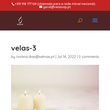
+351 918 777 128 (chamada para a rede móvel nacional)
geral@velasvip.pt
velas-3
by
cristina.dias@selmax.pt
|
Jul 14, 2022
|
0 comments