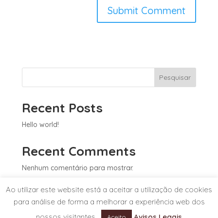
Pesquisar
Recent Posts
Hello world!
Recent Comments
Nenhum comentário para mostrar.
Ao utilizar este website está a aceitar a utilização de cookies
para análise de forma a melhorar a experiência web dos
nossos visitantes.
Avisos Legais
Powered by
Selmax
, o seu parceiro de negócios.
Aceito