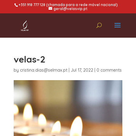
+351 918 777 128 (chamada para a rede móvel nacional)
geral@velasvip.pt
velas-2
by
cristina.dias@selmax.pt
|
Jul 17, 2022
|
0 comments