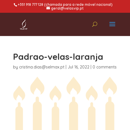
+351 918 777 128 (chamada para a rede móvel nacional)
geral@velasvip.pt
Padrao-velas-laranja
by
cristina.dias@selmax.pt
|
Jul 16, 2022
|
0 comments