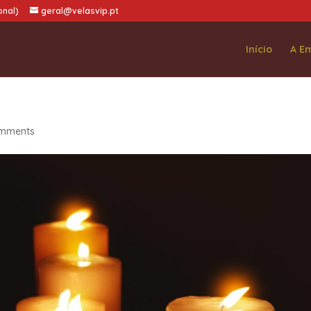
onal)
geral@velasvip.pt
Início
A E
omments