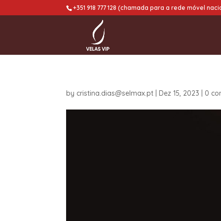
+351 918 777 128 (chamada para a rede móvel naci
by
cristina.dias@selmax.pt
|
Dez 15, 2023
|
0 c