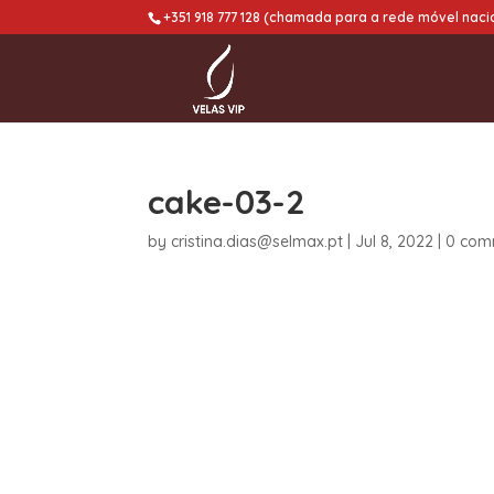
+351 918 777 128 (chamada para a rede móvel naci
cake-03-2
by
cristina.dias@selmax.pt
|
Jul 8, 2022
|
0 com