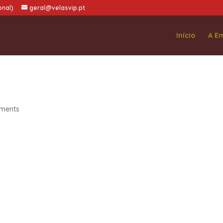
onal)
geral@velasvip.pt
Início
A E
ments