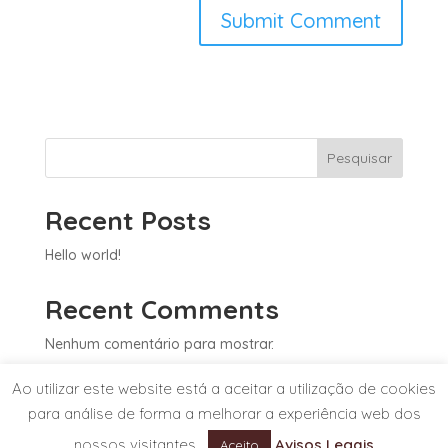
Pesquisar
Recent Posts
Hello world!
Recent Comments
Nenhum comentário para mostrar.
Ao utilizar este website está a aceitar a utilização de cookies
para análise de forma a melhorar a experiência web dos
nossos visitantes.
Avisos Legais
Powered by
Selmax
, o seu parceiro de negócios.
Aceito