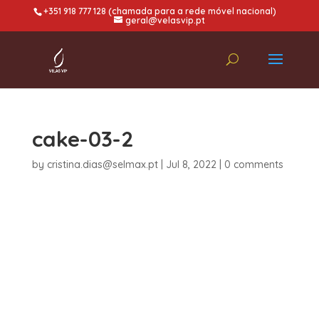
+351 918 777 128 (chamada para a rede móvel nacional)
geral@velasvip.pt
cake-03-2
by
cristina.dias@selmax.pt
|
Jul 8, 2022
|
0 comments